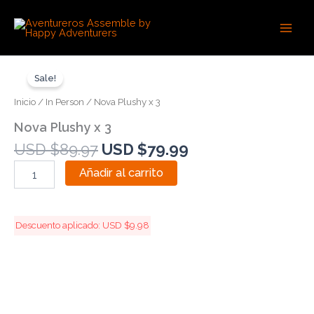
Ir
Main
Precio Especial Expira en:
al
Men
contenido
Original
Current
Nova
Plushy
price
price
Sale!
x
was:
is:
Inicio
/
In Person
/ Nova Plushy x 3
3
USD
USD
cantidad
Nova Plushy x 3
$89.97.
$79.99.
USD $
89.97
USD $
79.99
Añadir al carrito
Descuento aplicado:
USD $
9.98