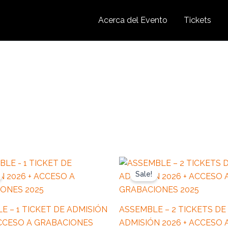
Precio Especial Expira en:
Acerca del Evento
Tickets
Original
Current
Original
C
price
price
price
p
Sale!
was:
is:
was:
is
USD
USD
USD
U
$699.00.
$609.00.
$1,398.00.
$
E – 1 TICKET DE ADMISIÓN
ASSEMBLE – 2 TICKETS DE
ACCESO A GRABACIONES
ADMISIÓN 2026 + ACCESO 