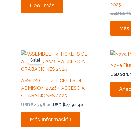
2025
Leer más
USD $
699
Más 
Original
Current
price
price
Sale!
was:
is:
Nova Plu
USD
USD
$2,796.00.
$2,192.40.
USD $
29.
ASSEMBLE – 4 TICKETS DE
ADMISIÓN 2026 + ACCESO A
Añadi
GRABACIONES 2025
USD $
2,796.00
USD $
2,192.40
Más Información