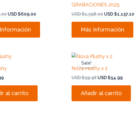
GRABACIONES 2025
.00
USD $
609.00
USD $
1,398.00
USD $
1,157.10
Información
Más Información
Original
Curre
price
price
Sale!
was:
is:
shy
Nova Plushy x 2
USD
USD
$59.98.
$54.99
99
USD $
59.98
USD $
54.99
r al carrito
Añadir al carrito