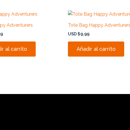
py Adventurers
Tote Bag Happy Adventurer
99
USD $
9.99
r al carrito
Añadir al carrito