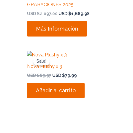
GRABACIONES 2025
USD $
2,097.00
USD $
1,689.98
Más Información
nt
Original
Current
price
price
Sale!
was:
is:
Nova Plushy x 3
USD
USD
.
$89.97.
$79.99.
USD $
89.97
USD $
79.99
Añadir al carrito