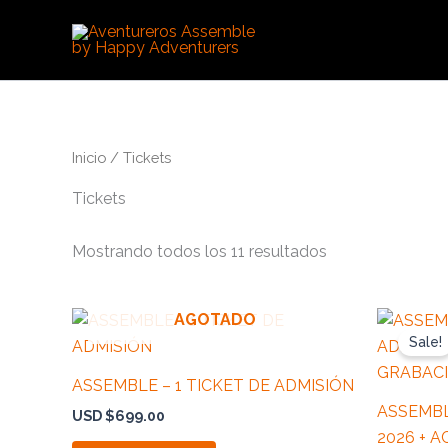
Ir
al
contenido
Inicio
/ Tickets
Tickets
Mostrando todos los 11 resultados
AGOTADO
Sale!
ASSEMBLE – 1 TICKET DE ADMISIÓN
ASSEMBL
USD $
699.00
2026 + 