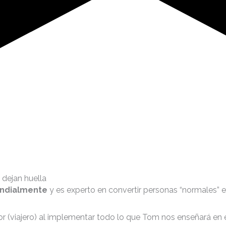
 dejan huella
ndialmente
y es experto en convertir personas “normales”
or (viajero) al implementar todo lo que Tom nos enseñará en 