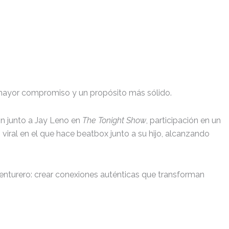
n mayor compromiso y un propósito más sólido.
ón junto a Jay Leno en
The Tonight Show
, participación en un
iral en el que hace beatbox junto a su hijo, alcanzando
venturero: crear conexiones auténticas que transforman