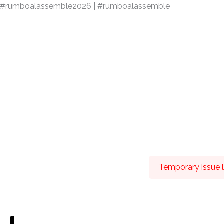
#rumboalassemble2026 | #rumboalassemble
Temporary issue lo