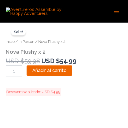
Ir
Main
Precio Especial Expira en:
al
Men
contenido
Original
Current
Nova
Plushy
price
price
Sale!
x
was:
is:
Inicio
/
In Person
/ Nova Plushy x 2
2
USD
USD
cantidad
Nova Plushy x 2
$59.98.
$54.99.
USD $
59.98
USD $
54.99
Añadir al carrito
Descuento aplicado:
USD $
4.99