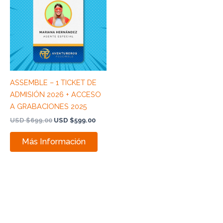
USD
USD
$699.00.
$599.00.
ASSEMBLE – 1 TICKET DE
ADMISIÓN 2026 + ACCESO
A GRABACIONES 2025
USD $
699.00
USD $
599.00
Más Información